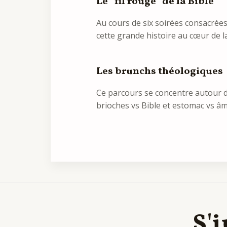
Le “fil rouge” de la Bible
Au cours de six soirées consacrées 
cette grande histoire au cœur de l
Les brunchs théologiques
Ce parcours se concentre autour de
brioches vs Bible et estomac vs âm
S'i