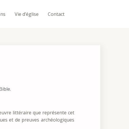
ons
Vie d’église
Contact
Contact
Bible.
’œuvre littéraire que représente cet
ques et de preuves archéologiques